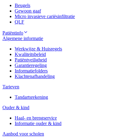
Beugels
Gewoon gaaf
Micro invasieve cariësinfiltratie
QLF
Patiëntinfo
Algemene informatie
Werkwijze & Huisregels
Kwaliteitsbeleid
Patiëntveiligheid
Garantieregeling
Informatiefolders
Klachtenafhandeling
Tarieven
Tandartsrekening
Ouder & kind
Haal- en brengservice
Informatie ouder & kind
Aanbod voor scholen