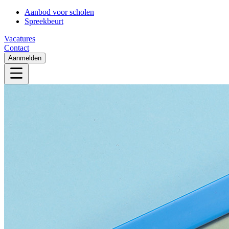
Aanbod voor scholen
Spreekbeurt
Vacatures
Contact
Aanmelden