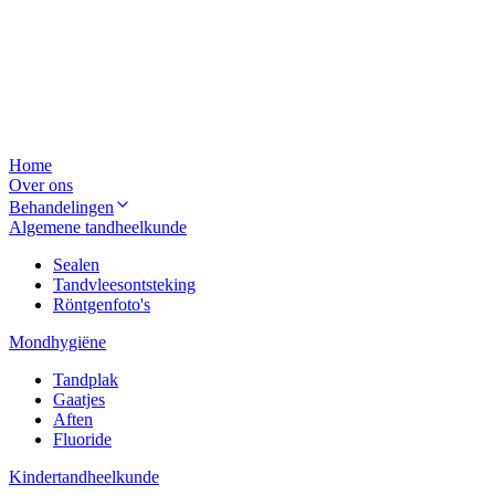
Home
Over ons
Behandelingen
Algemene tandheelkunde
Sealen
Tandvleesontsteking
Röntgenfoto's
Mondhygiëne
Tandplak
Gaatjes
Aften
Fluoride
Kindertandheelkunde