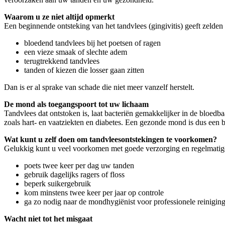
Waarom u ze niet altijd opmerkt
Een beginnende ontsteking van het tandvlees (gingivitis) geeft zelden 
bloedend tandvlees bij het poetsen of ragen
een vieze smaak of slechte adem
terugtrekkend tandvlees
tanden of kiezen die losser gaan zitten
Dan is er al sprake van schade die niet meer vanzelf herstelt.
De mond als toegangspoort tot uw lichaam
Tandvlees dat ontstoken is, laat bacteriën gemakkelijker in de bloed
zoals hart- en vaatziekten en diabetes. Een gezonde mond is dus een b
Wat kunt u zelf doen om tandvleesontstekingen te voorkomen?
Gelukkig kunt u veel voorkomen met goede verzorging en regelmatig
poets twee keer per dag uw tanden
gebruik dagelijks ragers of floss
beperk suikergebruik
kom minstens twee keer per jaar op controle
ga zo nodig naar de mondhygiënist voor professionele reinigin
Wacht niet tot het misgaat