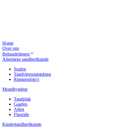
Home
Over ons
Behandelingen
Algemene tandheelkunde
Sealen
Tandvleesontsteking
Röntgenfoto's
Mondhygiëne
Tandplak
Gaatjes
Aften
Fluoride
Kindertandheelkunde