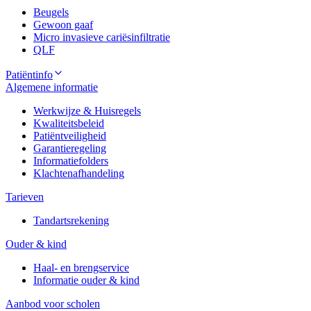
Beugels
Gewoon gaaf
Micro invasieve cariësinfiltratie
QLF
Patiëntinfo
Algemene informatie
Werkwijze & Huisregels
Kwaliteitsbeleid
Patiëntveiligheid
Garantieregeling
Informatiefolders
Klachtenafhandeling
Tarieven
Tandartsrekening
Ouder & kind
Haal- en brengservice
Informatie ouder & kind
Aanbod voor scholen